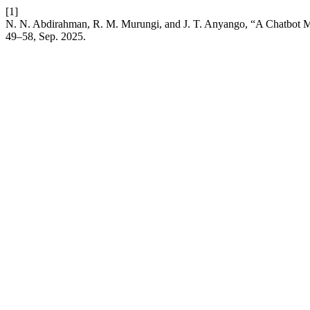
[1]
N. N. Abdirahman, R. M. Murungi, and J. T. Anyango, “A Chatbot 
49–58, Sep. 2025.