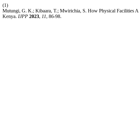
(1)
Mutungi, G. K.; Kibaara, T.; Mwirichia, S. How Physical Facilities A
Kenya.
IJPP
2023
,
11
, 86-98.